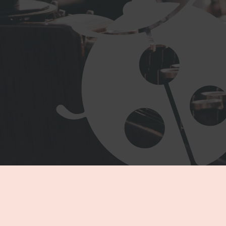
歯を大切に
8月8日は「8（は）が並ぶ」＝「歯並びの日」だそうだヨ！
歯はとても硬くて白いから骨のようだけど、元をたどると鱗、つ